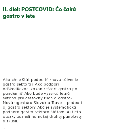
II. diel: POSTCOVID: Čo čaká
gastro v lete
Ako chce štát podporiť znovu oživenie
gastro sektora?
Ako podporí
odškodňovací zákon reštart gastra po
pandémii?
Ako bude vyzerať letná
sezóna pre cestovný ruch a gastro?
Nová agentúra Slovakia Travel - podporí
aj gastro sektor? Aká je systematická
podpora gastro sektora štátom. Aj tieto
otázky zazneli na našej druhej panelovej
diskusii.