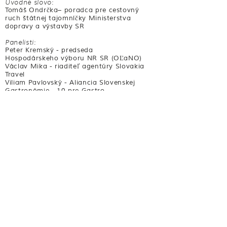
Úvodné slovo:
Tomáš Ondrčka– poradca pre cestovný
ruch štátnej tajomníčky Ministerstva
dopravy a výstavby SR
Panelisti:
Peter Kremský - predseda
Hospodárskeho výboru NR SR (OĽaNO)
Václav Mika - riaditeľ agentúry Slovakia
Travel
Viliam Pavlovský - Aliancia Slovenskej
Gastronómie - 10 pre Gastro
Jozef Olejár: Spilka beer & restaurant
Andrej Kasáš: Ranč u Bobiho
Moderátor:
Vladimír Machalík - výkonný riaditeľ
Slovenského združenia výrobcov piva a
sladu