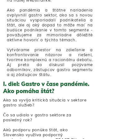
na našej webstránke.
Ako pandémia a štátne nariadenia
ovplyvnili gastro sektor, ako sa s novou
situáciou vysporiadali podnikatelia a
štát, ale aj aký dopad to môže mať na
budúce podnikanie v tomto segmente -
považujeme za mimoriadne dôležité
aktívne hovoriť o týchto témach.
Vytvárame priestor na zdieľanie a
konfrontovanie názorov a riešení,
tvoríme komplexnú a racionálnu debatu.
Aj preto do diskusií pozývame
odborníkov, zástupcov gastro segmentu
a aj zástupcov štátu.
I. diel: Gastro v čase pandémie.
Ako pomáha štát?
Ako sa vyvíja kritická situácia v sektore
gastro služieb?
Čo sa udialo v gastro sektore za
posledný rok?
Akú podporu ponúka štát, ako
Slovensko využíva podporný