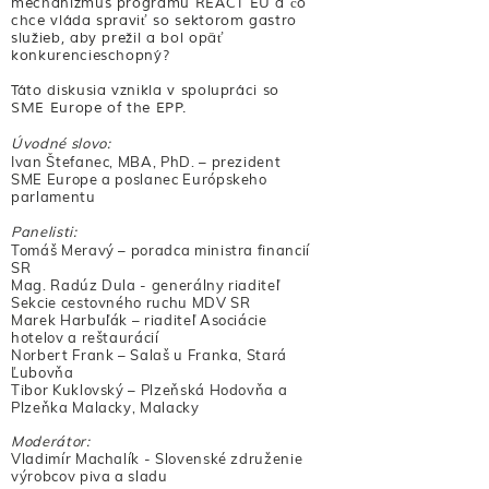
mechanizmus programu REACT EU a čo
chce vláda spraviť so sektorom gastro
služieb, aby prežil a bol opäť
konkurencieschopný?
Táto diskusia vznikla v spolupráci so
SME Europe of the EPP.
Úvodné slovo:
Ivan Štefanec, MBA, PhD. – prezident
SME Europe a poslanec Európskeho
parlamentu
Panelisti:
Tomáš Meravý – poradca ministra financií
SR
Mag. Radúz Dula - generálny riaditeľ
Sekcie cestovného ruchu MDV SR
Marek Harbuľák – riaditeľ Asociácie
hotelov a reštaurácií
Norbert Frank – Salaš u Franka, Stará
Ľubovňa
Tibor Kuklovský – Plzeňská Hodovňa a
Plzeňka Malacky, Malacky
Moderátor:
Vladimír Machalík - Slovenské združenie
výrobcov piva a sladu