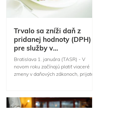
Trvalo sa zníži daň z
pridanej hodnoty (DPH)
pre služby v
gastrosektore na 10 %
Bratislava 1. januára (TASR) - V
novom roku začínajú platiť viaceré
zmeny v daňových zákonoch, prijaté v
súvislosti s novým štátnym...