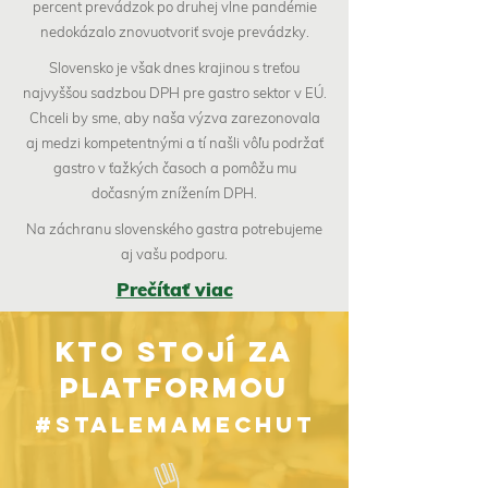
percent prevádzok po druhej vlne pandémie
nedokázalo znovuotvoriť svoje prevádzky.
Slovensko je však dnes krajinou s treťou
najvyššou sadzbou DPH pre gastro sektor v EÚ.
Chceli by sme, aby naša výzva zarezonovala
aj medzi kompetentnými a tí našli vôľu podržať
gastro v ťažkých časoch a pomôžu mu
dočasným znížením DPH.
Na záchranu slovenského gastra potrebujeme
aj vašu podporu.
Prečítať viac
KTO STOJÍ ZA
PLATFORMOU
#stalemamechut