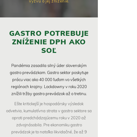
výzvu o jej zníženie.
GASTRO POTREBUJE
ZNÍŽENIE DPH AKO
SOĽ
Pandémia zasadila silný úder slovenským
gastro prevádzkam. Gastro sektor poskytuje
prácu viac ako 40 000 ľuďom vo všetkých
regiónoch krajiny. Lockdowny v roku 2020
znížili tržby gastro prevádzok až o tretinu.
Ešte kritickejší je hospodársky výsledok
odvetvia, kumulatívna strata v gastro sektore sa
oproti predchádzajúcemu roku v 2020 až
zdvojnásobila. Pre ekonomiku gastro
prevádzok je to natoľko likvidačné, že až 9