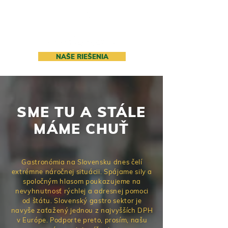
NAŠE RIEŠENIA
SME TU A STÁLE
MÁME CHUŤ
Gastronómia na Slovensku dnes čelí
extrémne náročnej situácii. Spájame sily a
spoločným hlasom poukazujeme na
nevyhnutnosť rýchlej a adresnej pomoci
od štátu. Slovenský gastro sektor je
navyše zaťažený jednou z najvyšších DPH
v Európe. Podporte preto, prosím, našu