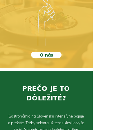
O nás
PREČO JE TO
DÔLEŽITÉ?
Gastronómia na Slovensku intenzívne bojuje
o prežitie. Tržby sektora už teraz klesli o vyše
75 %. So súvisiacimi odvetviami pritom